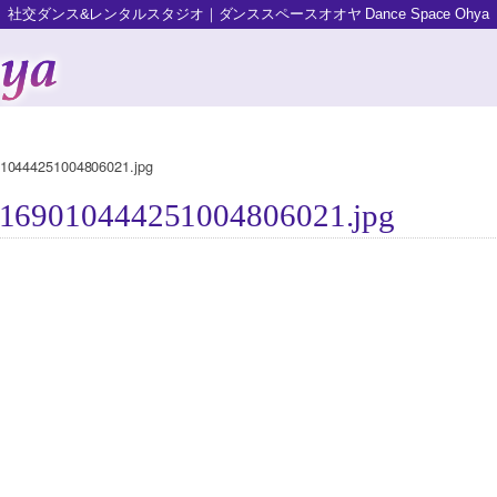
社交ダンス&レンタルスタジオ｜ダンススペースオオヤ Dance Space Ohya
10444251004806021.jpg
7169010444251004806021.jpg