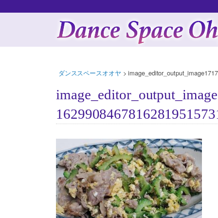
ダンススペースオオヤ
>
image_editor_output_image171
image_editor_output_imag
1629908467816281951573