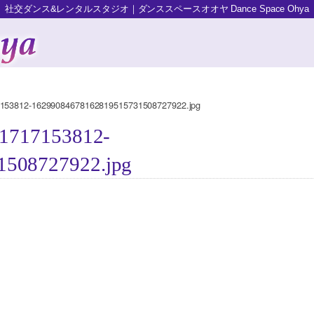
社交ダンス&レンタルスタジオ｜ダンススペースオオヤ Dance Space Ohya
7153812-16299084678162819515731508727922.jpg
e1717153812-
1508727922.jpg